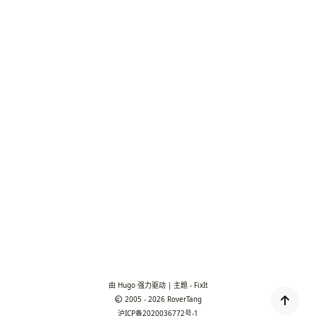
由
Hugo
强力驱动 | 主题 -
FixIt
2005 - 2026
RoverTang
沪ICP备2020036772号-1