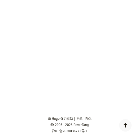
由
Hugo
强力驱动 | 主题 -
FixIt
2005 - 2026
RoverTang
沪ICP备2020036772号-1