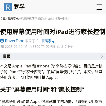
罗孚
文章
家居家电
使用屏幕使用时间对iPad进行家长控制
使用屏幕使用时间对iPad进行家长控制
RoverTang
收录于
家居家电
2023-06-10
约 3300 字
预计阅读 7 分钟
目录
关于“屏幕使用时间”和“家长控制”
本文是 Apple iPad 和 iPhone 的“高阶技巧”功能，目的是对孩
设置方法
子的 iPad 进行“家长控制”，了解“屏幕使用时间”。本文讲述其
iPhone 设备上添加家人共享账号
使用方法，也顺便吐槽吐槽 Apple。
设置方法
问题 1：iPad 未收到家人共享邀请。
关于“屏幕使用时间”和“家长控制”
问题 2：被邀请的账号是成年人账号
补充：关于屏幕使用时间中 Apple ID 登录问题
“屏幕使用时间”是 Apple 很早就推出的功能，那时候我用华为手
屏幕使用时间功能设置