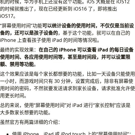
机的时候，华为手机上还没有这个功能。iOS 大概是在 iOS12
进入该功能
的时候就推出了，现在已经更新到 iOS16 了，即将推出
停用时间设置
iOS17。
APP 限额设置
“屏幕使用时间”功能
可以统计设备的使用时间，不仅仅是当前设
始终允许设置
备的，还可以是孩子设备的
，基于这个功能，就可以在自己的
内容与隐私限制设置
iPhone 上查看孩子使用 iPad 的时间等情况啦。
使用效果
结语
最终的实现效果：
在自己的 iPhone 可以查看 iPad 的每日设备
使用时间、各应用使用时间等，甚至是时间段，并可以设置限
额、禁用等功能
。
这个效果应该是每个家长都想要的功能，比如一天设备只能使用
一小时，而游戏时间只有 30 分钟，设置完成后，除非有屏幕使
用时间的密码，不然就要发送请求到家长设备，请求批准允许使
用更长时间。
总的来说，使用“屏幕使用时间”对 iPad 进行“家长控制”应该是
大多数家长想要的功能。
虽然官方有两篇详细的介绍：
使用 iPhone、iPad 或 iPod touch 上的“屏幕使用时间”：