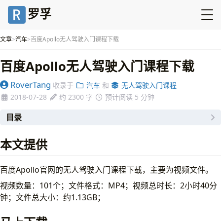
罗孚
文章
汽车
百度Apollo无人驾驶入门课程下载
百度Apollo无人驾驶入门课程下载
RoverTang
收录于
汽车
和
无人驾驶入门课程
2018-07-28
约 2300 字
预计阅读 5 分钟
目录
本文提供
本文提供
马上下载
为什么要下载？
百度Apollo官网的无人驾驶入门课程下载，主要为视频文件。
为什么推荐？
你们有什么目的？
视频数量：101个；文件格式：MP4；视频总时长：2小时40分
我做了什么？
钟；文件总大小：约1.13GB；
课程目录：