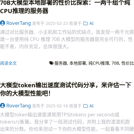
70B大模型本地部署的性价比探索：一两千组个纯
CPU推理的服务器
RoverTang
发布于
2025-02-23
收录于
AI
通过对比服务器、小主机和工作站的优缺点，我发现一两千元搭
建一台使用纯 CPU 推理 70B 大模型的服务器是完全可行的，性
能不差，内存充足，总体很强大。
阅读全文
服务器
本地部署
纯CPU推理
70B
性价比
大模型token输出速度测试代码分享，来评估一下
你的大模型性能吧！
RoverTang
发布于
2025-02-16
收录于
AI
大模型token输出速度通常用TPS(tokens per second)或
tokens/s衡量。我分享了一段测试代码，并附上我的渣渣机跑
出来的分数。你也来测试一下你的大模型性能，一起看看不同硬