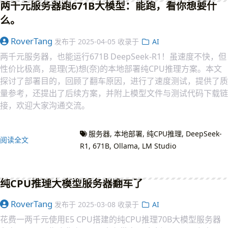
两千元服务器跑671B大模型：能跑，看你想要什
么。
RoverTang
发布于
2025-04-05
收录于
AI
两千元服务器，也能运行671B DeepSeek-R1！虽速度不快，但
性价比极高，是理(无)想(奈)的本地部署纯CPU推理方案。本文
探讨了部署目的，回顾了翻车原因，进行了速度测试，提供了质
量参考，还提出了后续方案，并附上模型文件与测试代码下载链
接，欢迎大家沟通交流。
服务器
本地部署
纯CPU推理
DeepSeek-
阅读全文
R1
671B
Ollama
LM Studio
纯CPU推理大模型服务器翻车了
RoverTang
发布于
2025-03-08
收录于
AI
花费一两千元使用E5 CPU搭建的纯CPU推理70B大模型服务器