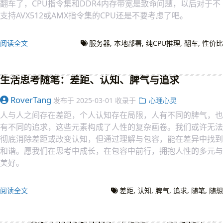
翻车了，CPU指令集和DDR4内存带宽是致命问题，以后对于不
支持AVX512或AMX指令集的CPU还是不要考虑了吧。
阅读全文
服务器
本地部署
纯CPU推理
翻车
性价比
生活思考随笔：差距、认知、脾气与追求
RoverTang
发布于
2025-03-01
收录于
心理心灵
人与人之间存在差距，个人认知存在局限，人有不同的脾气，也
有不同的追求，这些元素构成了人性的复杂画卷。我们或许无法
彻底消除差距或改变认知，但通过理解与包容，能在差异中找到
和谐。愿我们在思考中成长，在包容中前行，拥抱人性的多元与
美好。
阅读全文
差距
认知
脾气
追求
随笔
随想