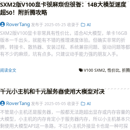
SXM2版V100显卡很麻烦但很香：14B大模型速度
超50！附折腾攻略
RoverTang
发布于
2025-05-25
收录于
AI
SXM2版V100显卡非常具有性价比，适合AI大模型，单卡16GB
版本一千出头，就能有不错的推理速度体验。但确实非常的折
腾，转接卡、散热器、安装过程、系统兼容问题、驱动问题等都
有不少的麻烦，坑有点多。只建议动手能力强的朋友入手。
阅读全文
V100 SXM2
性价比
折腾
千元小主机和千元服务器使用大模型对决
RoverTang
发布于
2025-05-05
收录于
AI
不管是小主机还是服务器，一般都无法跑超出显存或内存容量的
大模型，小主机的内存肯定小于服务器内存，所以小主机基本只
剩使用大模型API这一条路，不过小主机外接显卡也是一种可探