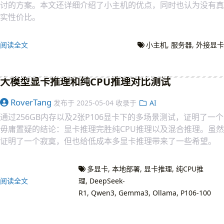
讨的方案。本文还详细介绍了小主机的优点，同时也认为没有真
实性价比。
阅读全文
小主机
服务器
外接显卡
大模型显卡推理和纯CPU推理对比测试
RoverTang
发布于
2025-05-04
收录于
AI
通过256GB内存以及2张P106显卡下的多场景测试，证明了一个
毋庸置疑的结论：显卡推理完胜纯CPU推理以及混合推理。虽然
证明了一个寂寞，但也给低成本多显卡推理带来了一些希望。
多显卡
本地部署
显卡推理
纯CPU推
阅读全文
理
DeepSeek-
R1
Qwen3
Gemma3
Ollama
P106-100